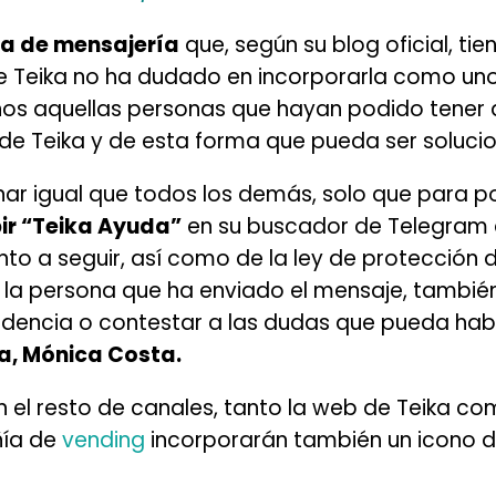
ta de mensajería
que, según su blog oficial, ti
ue Teika no ha dudado en incorporarla como uno
s aquellas personas que hayan podido tener a
e Teika y de esta forma que pueda ser solucio
nar igual que todos los demás, solo que para p
bir “Teika Ayuda”
en su buscador de Telegram 
nto a seguir, así como de la ley de protección
la persona que ha enviado el mensaje, tambié
cidencia o contestar a las dudas que pueda hab
a, Mónica Costa.
el resto de canales, tanto la web de Teika com
ñía de
vending
incorporarán también un icono 