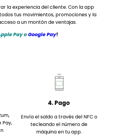
r la experiencia del cliente. Con la app
todos tus movimientos, promociones y la
s acceso a un montón de ventajas.
 Apple Pay o
Google Pay
!
4. Pago
izum,
Envía el saldo a través del NFC o
e Pay,
tecleando el número de
en
máquina en tu app.