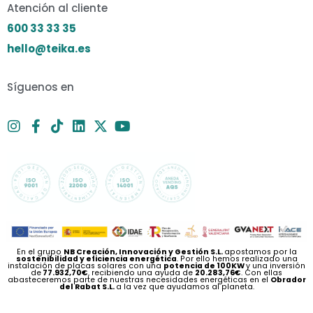
Atención al cliente
600 33 33 35
hello@teika.es
Síguenos en
En el grupo
NB Creación, Innovación y Gestión S.L.
apostamos por la
sostenibilidad y eficiencia energética
. Por ello hemos realizado una
instalación de placas solares con una
potencia de 100KW
y una inversión
de
77.932,70€
, recibiendo una ayuda de
20.283,76€
. Con ellas
abasteceremos parte de nuestras necesidades energéticas en el
Obrador
del Rabat S.L.
a la vez que ayudamos al planeta.