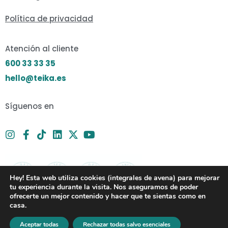
Política de privacidad
Atención al cliente
600 33 33 35
hello@teika.es
Síguenos en
Hey! Esta web utiliza cookies (integrales de avena) para mejorar
tu experiencia durante la visita. Nos aseguramos de poder
ofrecerte un mejor contenido y hacer que te sientas como en
casa.
Aceptar todas
Rechazar todas salvo esenciales
En el grupo
NB Creación, Innovación y Gestión S.L.
apostamos por la