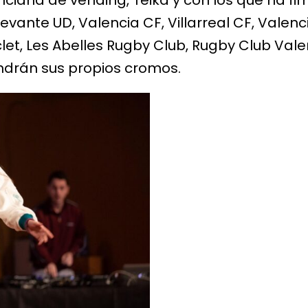
ciana de vending, Teika y con los que ha fi
evante UD, Valencia CF, Villarreal CF, Valenc
et, Les Abelles Rugby Club, Rugby Club Vale
endrán sus propios cromos.